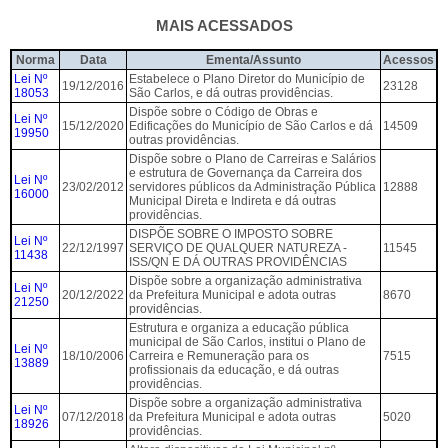
MAIS ACESSADOS
Norma
Data
Ementa/Assunto
Acessos
Lei Nº
Estabelece o Plano Diretor do Município de
19/12/2016
23128
18053
São Carlos, e dá outras providências.
Dispõe sobre o Código de Obras e
Lei Nº
15/12/2020
Edificações do Município de São Carlos e dá
14509
19950
outras providências.
Dispõe sobre o Plano de Carreiras e Salários
e estrutura de Governança da Carreira dos
Lei Nº
23/02/2012
servidores públicos da Administração Pública
12888
16000
Municipal Direta e Indireta e dá outras
providências.
DISPÕE SOBRE O IMPOSTO SOBRE
Lei Nº
22/12/1997
SERVIÇO DE QUALQUER NATUREZA -
11545
11438
ISS/QN E DÁ OUTRAS PROVIDÊNCIAS
Dispõe sobre a organização administrativa
Lei Nº
20/12/2022
da Prefeitura Municipal e adota outras
8670
21250
providências.
Estrutura e organiza a educação pública
municipal de São Carlos, institui o Plano de
Lei Nº
18/10/2006
Carreira e Remuneração para os
7515
13889
profissionais da educação, e dá outras
providências.
Dispõe sobre a organização administrativa
Lei Nº
07/12/2018
da Prefeitura Municipal e adota outras
5020
18926
providências.