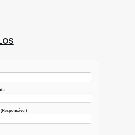
LOS
ade
(Responsável)