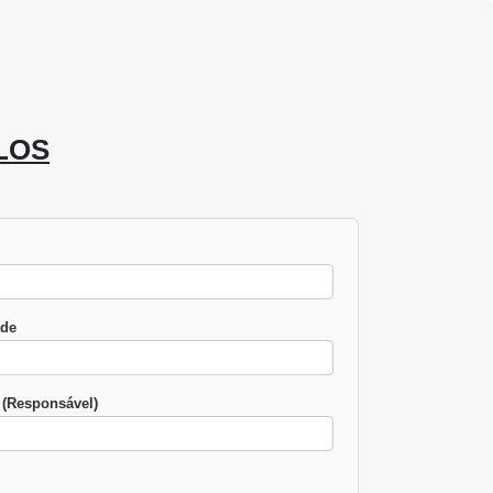
LOS
ade
(Responsável)