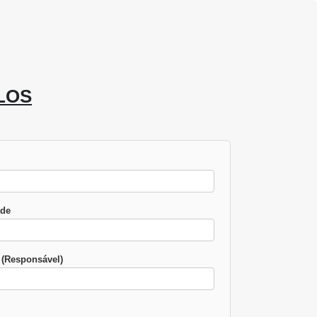
LOS
ade
(Responsável)